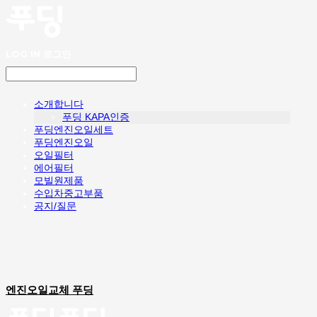
LOG IN
로그인
소개합니다
푸딩 KAPA인증
푸딩엔진오일세트
푸딩엔진오일
오일필터
에어필터
모빌원제품
수입차중고부품
공지/질문
엔진오일교체 푸딩