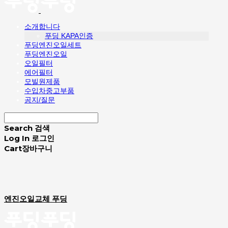
소개합니다
푸딩 KAPA인증
푸딩엔진오일세트
푸딩엔진오일
오일필터
에어필터
모빌원제품
수입차중고부품
공지/질문
Search
검색
Log In
로그인
Cart
장바구니
엔진오일교체 푸딩