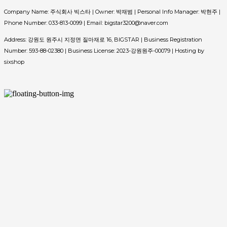
Company Name: 주식회사 빅스타 | Owner: 박재범 | Personal Info Manager: 박현주 |
Phone Number: 033-813-0099 | Email: bigstar3200@naver.com
Address: 강원도 원주시 지정면 질마재로 16, BIGSTAR | Business Registration
Number:
593-88-02380
| Business License:
2023-강원원주-00079
| Hosting by
sixshop