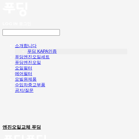
LOG IN
로그인
소개합니다
푸딩 KAPA인증
푸딩엔진오일세트
푸딩엔진오일
오일필터
에어필터
모빌원제품
수입차중고부품
공지/질문
엔진오일교체 푸딩