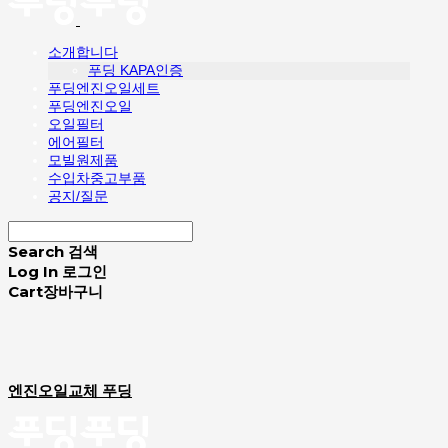
소개합니다
푸딩 KAPA인증
푸딩엔진오일세트
푸딩엔진오일
오일필터
에어필터
모빌원제품
수입차중고부품
공지/질문
Search
검색
Log In
로그인
Cart
장바구니
엔진오일교체 푸딩