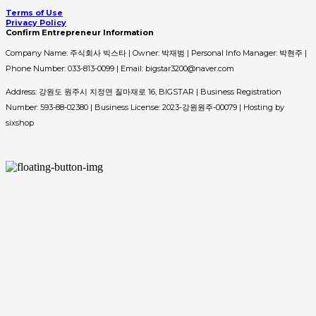
Terms of Use
Privacy Policy
Confirm Entrepreneur Information
Company Name: 주식회사 빅스타 | Owner: 박재범 | Personal Info Manager: 박현주 |
Phone Number: 033-813-0099 | Email: bigstar3200@naver.com
Address: 강원도 원주시 지정면 질마재로 16, BIGSTAR | Business Registration
Number:
593-88-02380
| Business License:
2023-강원원주-00079
| Hosting by
sixshop