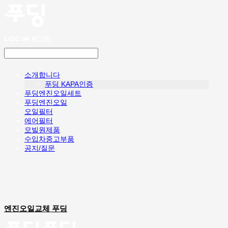
LOG IN
로그인
소개합니다
푸딩 KAPA인증
푸딩엔진오일세트
푸딩엔진오일
오일필터
에어필터
모빌원제품
수입차중고부품
공지/질문
엔진오일교체 푸딩