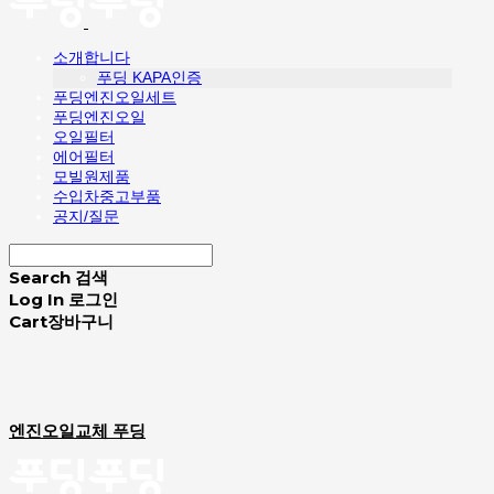
소개합니다
푸딩 KAPA인증
푸딩엔진오일세트
푸딩엔진오일
오일필터
에어필터
모빌원제품
수입차중고부품
공지/질문
Search
검색
Log In
로그인
Cart
장바구니
엔진오일교체 푸딩