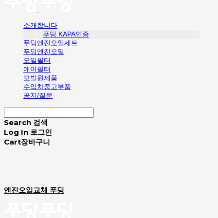
소개합니다
푸딩 KAPA인증
푸딩엔진오일세트
푸딩엔진오일
오일필터
에어필터
모빌원제품
수입차중고부품
공지/질문
Search
검색
Log In
로그인
Cart
장바구니
엔진오일교체 푸딩