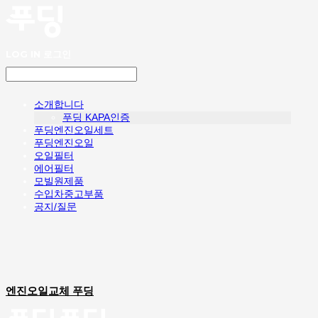
LOG IN
로그인
소개합니다
푸딩 KAPA인증
푸딩엔진오일세트
푸딩엔진오일
오일필터
에어필터
모빌원제품
수입차중고부품
공지/질문
엔진오일교체 푸딩