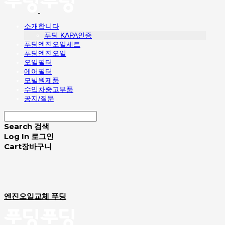
소개합니다
푸딩 KAPA인증
푸딩엔진오일세트
푸딩엔진오일
오일필터
에어필터
모빌원제품
수입차중고부품
공지/질문
Search
검색
Log In
로그인
Cart
장바구니
엔진오일교체 푸딩