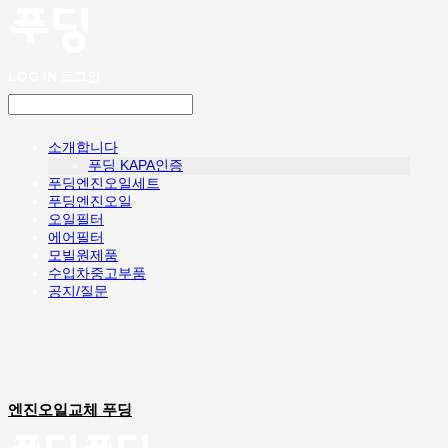
LOG IN
로그인
소개합니다
푸딩 KAPA인증
푸딩엔진오일세트
푸딩엔진오일
오일필터
에어필터
모빌원제품
수입차중고부품
공지/질문
엔진오일교체 푸딩