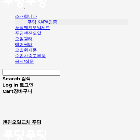
소개합니다
푸딩 KAPA인증
푸딩엔진오일세트
푸딩엔진오일
오일필터
에어필터
모빌원제품
수입차중고부품
공지/질문
Search
검색
Log In
로그인
Cart
장바구니
엔진오일교체 푸딩