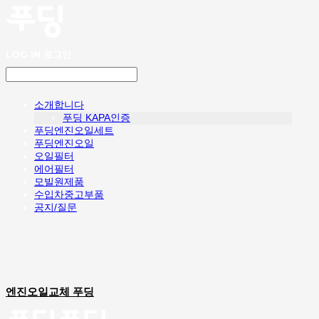
LOG IN
로그인
소개합니다
푸딩 KAPA인증
푸딩엔진오일세트
푸딩엔진오일
오일필터
에어필터
모빌원제품
수입차중고부품
공지/질문
엔진오일교체 푸딩