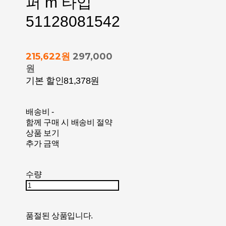
퍼 m 타입
51128081542
215,622원
297,000
원
기본 할인
81,378원
배송비
-
함께 구매 시 배송비 절약
상품 보기
추가 금액
수량
품절된 상품입니다.