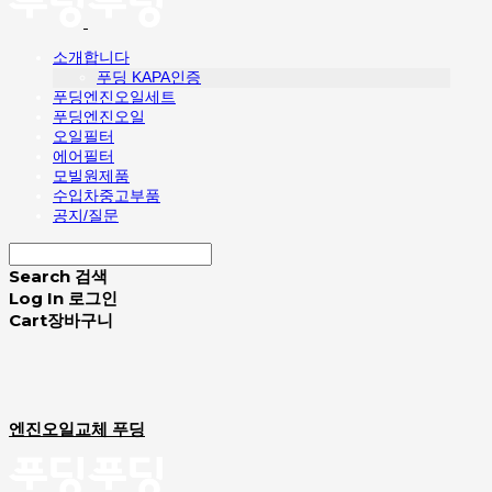
소개합니다
푸딩 KAPA인증
푸딩엔진오일세트
푸딩엔진오일
오일필터
에어필터
모빌원제품
수입차중고부품
공지/질문
Search
검색
Log In
로그인
Cart
장바구니
엔진오일교체 푸딩