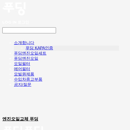
LOG IN
로그인
소개합니다
푸딩 KAPA인증
푸딩엔진오일세트
푸딩엔진오일
오일필터
에어필터
모빌원제품
수입차중고부품
공지/질문
엔진오일교체 푸딩