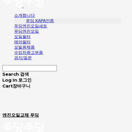
소개합니다
푸딩 KAPA인증
푸딩엔진오일세트
푸딩엔진오일
오일필터
에어필터
모빌원제품
수입차중고부품
공지/질문
Search
검색
Log In
로그인
Cart
장바구니
엔진오일교체 푸딩