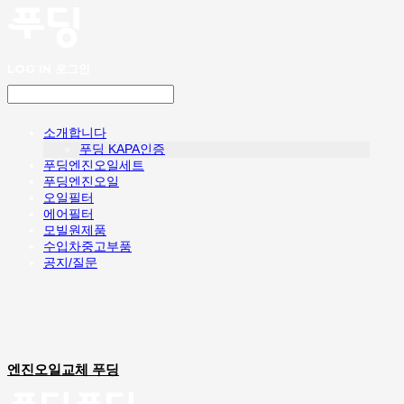
LOG IN
로그인
소개합니다
푸딩 KAPA인증
푸딩엔진오일세트
푸딩엔진오일
오일필터
에어필터
모빌원제품
수입차중고부품
공지/질문
엔진오일교체 푸딩