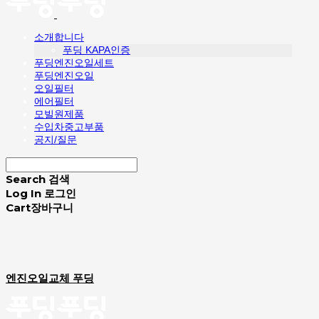
소개합니다
푸딩 KAPA인증
푸딩엔진오일세트
푸딩엔진오일
오일필터
에어필터
모빌원제품
수입차중고부품
공지/질문
Search
검색
Log In
로그인
Cart
장바구니
엔진오일교체 푸딩