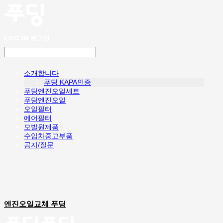
LOG IN
로그인
소개합니다
푸딩 KAPA인증
푸딩엔진오일세트
푸딩엔진오일
오일필터
에어필터
모빌원제품
수입차중고부품
공지/질문
엔진오일교체 푸딩