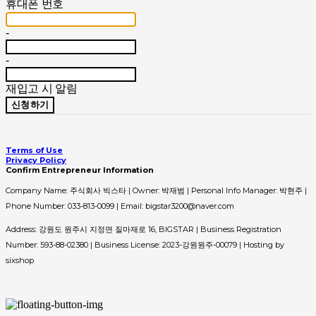
휴대폰 번호
-
-
재입고 시 알림
신청하기
Terms of Use
Privacy Policy
Confirm Entrepreneur Information
Company Name: 주식회사 빅스타 | Owner: 박재범 | Personal Info Manager: 박현주 |
Phone Number: 033-813-0099 | Email: bigstar3200@naver.com
Address: 강원도 원주시 지정면 질마재로 16, BIGSTAR | Business Registration
Number:
593-88-02380
| Business License:
2023-강원원주-00079
| Hosting by
sixshop