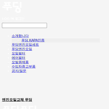
LOG IN
로그인
소개합니다
푸딩 KAPA인증
푸딩엔진오일세트
푸딩엔진오일
오일필터
에어필터
모빌원제품
수입차중고부품
공지/질문
엔진오일교체 푸딩