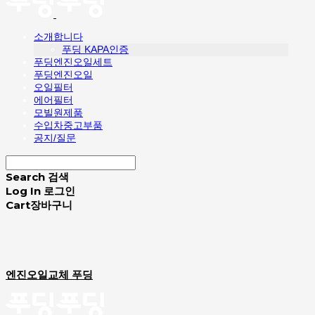
소개합니다
푸딩 KAPA인증
푸딩엔진오일세트
푸딩엔진오일
오일필터
에어필터
모빌원제품
수입차중고부품
공지/질문
Search
검색
Log In
로그인
Cart
장바구니
엔진오일교체 푸딩