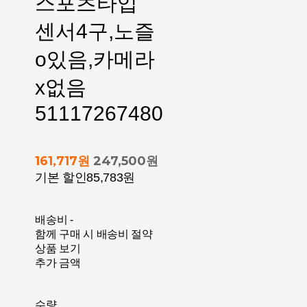
스포츠타입
센서4구,노즐
o있음,카메라
x없음
51117267480
161,717원
247,500원
기본 할인
85,783원
배송비
-
함께 구매 시 배송비 절약
상품 보기
추가 금액
수량