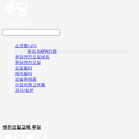
LOG IN
로그인
소개합니다
푸딩 KAPA인증
푸딩엔진오일세트
푸딩엔진오일
오일필터
에어필터
모빌원제품
수입차중고부품
공지/질문
엔진오일교체 푸딩