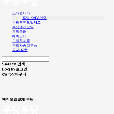
소개합니다
푸딩 KAPA인증
푸딩엔진오일세트
푸딩엔진오일
오일필터
에어필터
모빌원제품
수입차중고부품
공지/질문
Search
검색
Log In
로그인
Cart
장바구니
엔진오일교체 푸딩