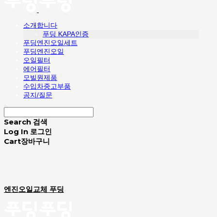
소개합니다
푸딩 KAPA인증
푸딩엔진오일세트
푸딩엔진오일
오일필터
에어필터
모빌원제품
수입차중고부품
공지/질문
Search
검색
Log In
로그인
Cart
장바구니
엔진오일교체 푸딩