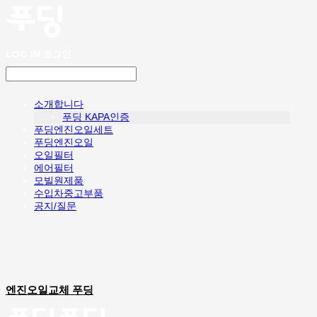
LOG IN
로그인
소개합니다
푸딩 KAPA인증
푸딩엔진오일세트
푸딩엔진오일
오일필터
에어필터
모빌원제품
수입차중고부품
공지/질문
엔진오일교체 푸딩