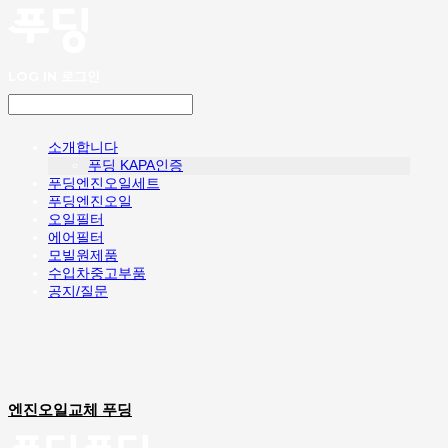
LOG IN
로그인
소개합니다
푸딩 KAPA인증
푸딩엔진오일세트
푸딩엔진오일
오일필터
에어필터
모빌원제품
수입차중고부품
공지/질문
엔진오일교체 푸딩