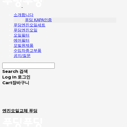
소개합니다
푸딩 KAPA인증
푸딩엔진오일세트
푸딩엔진오일
오일필터
에어필터
모빌원제품
수입차중고부품
공지/질문
Search
검색
Log In
로그인
Cart
장바구니
엔진오일교체 푸딩