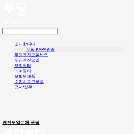
LOG IN
로그인
소개합니다
푸딩 KAPA인증
푸딩엔진오일세트
푸딩엔진오일
오일필터
에어필터
모빌원제품
수입차중고부품
공지/질문
엔진오일교체 푸딩