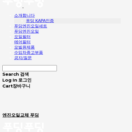
소개합니다
푸딩 KAPA인증
푸딩엔진오일세트
푸딩엔진오일
오일필터
에어필터
모빌원제품
수입차중고부품
공지/질문
Search
검색
Log In
로그인
Cart
장바구니
엔진오일교체 푸딩