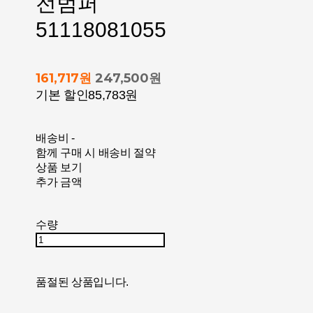
전범퍼
51118081055
161,717원
247,500원
기본 할인
85,783원
배송비
-
함께 구매 시 배송비 절약
상품 보기
추가 금액
수량
품절된 상품입니다.