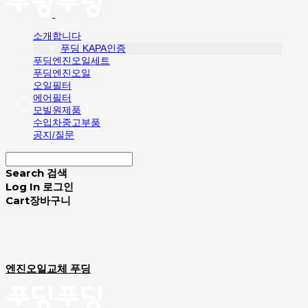
소개합니다
푸딩 KAPA인증
푸딩엔진오일세트
푸딩엔진오일
오일필터
에어필터
모빌원제품
수입차중고부품
공지/질문
Search
검색
Log In
로그인
Cart
장바구니
엔진오일교체 푸딩