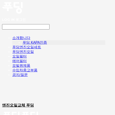
LOG IN
로그인
소개합니다
푸딩 KAPA인증
푸딩엔진오일세트
푸딩엔진오일
오일필터
에어필터
모빌원제품
수입차중고부품
공지/질문
엔진오일교체 푸딩