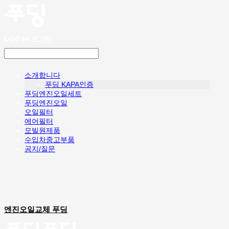
LOG IN
로그인
소개합니다
푸딩 KAPA인증
푸딩엔진오일세트
푸딩엔진오일
오일필터
에어필터
모빌원제품
수입차중고부품
공지/질문
엔진오일교체 푸딩