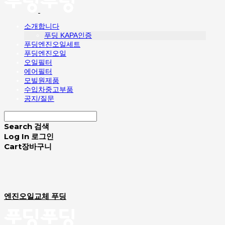
소개합니다
푸딩 KAPA인증
푸딩엔진오일세트
푸딩엔진오일
오일필터
에어필터
모빌원제품
수입차중고부품
공지/질문
Search
검색
Log In
로그인
Cart
장바구니
엔진오일교체 푸딩