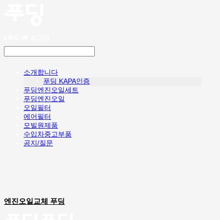
LOG IN
로그인
소개합니다
푸딩 KAPA인증
푸딩엔진오일세트
푸딩엔진오일
오일필터
에어필터
모빌원제품
수입차중고부품
공지/질문
엔진오일교체 푸딩