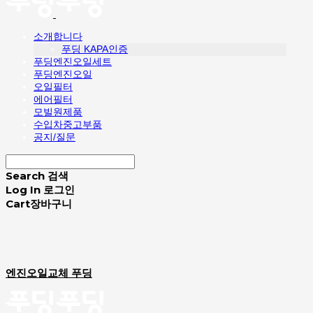
소개합니다
푸딩 KAPA인증
푸딩엔진오일세트
푸딩엔진오일
오일필터
에어필터
모빌원제품
수입차중고부품
공지/질문
Search
검색
Log In
로그인
Cart
장바구니
엔진오일교체 푸딩