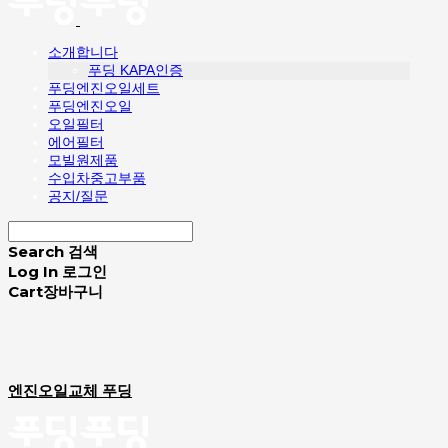
소개합니다
푸딩 KAPA인증
푸딩엔진오일세트
푸딩엔진오일
오일필터
에어필터
모빌원제품
수입차중고부품
공지/질문
Search
검색
Log In
로그인
Cart
장바구니
엔진오일교체 푸딩