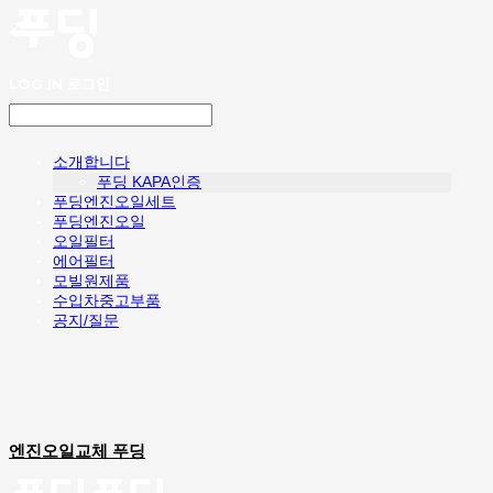
LOG IN
로그인
소개합니다
푸딩 KAPA인증
푸딩엔진오일세트
푸딩엔진오일
오일필터
에어필터
모빌원제품
수입차중고부품
공지/질문
엔진오일교체 푸딩