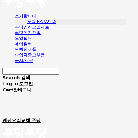
소개합니다
푸딩 KAPA인증
푸딩엔진오일세트
푸딩엔진오일
오일필터
에어필터
모빌원제품
수입차중고부품
공지/질문
Search
검색
Log In
로그인
Cart
장바구니
엔진오일교체 푸딩