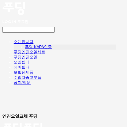
LOG IN
로그인
소개합니다
푸딩 KAPA인증
푸딩엔진오일세트
푸딩엔진오일
오일필터
에어필터
모빌원제품
수입차중고부품
공지/질문
엔진오일교체 푸딩