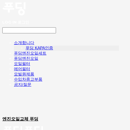
LOG IN
로그인
소개합니다
푸딩 KAPA인증
푸딩엔진오일세트
푸딩엔진오일
오일필터
에어필터
모빌원제품
수입차중고부품
공지/질문
엔진오일교체 푸딩