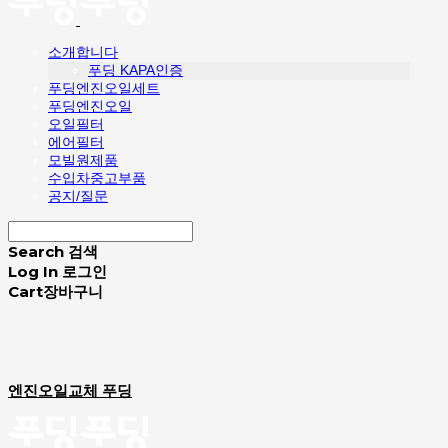
소개합니다
푸딩 KAPA인증
푸딩엔진오일세트
푸딩엔진오일
오일필터
에어필터
모빌원제품
수입차중고부품
공지/질문
Search
검색
Log In
로그인
Cart
장바구니
엔진오일교체 푸딩