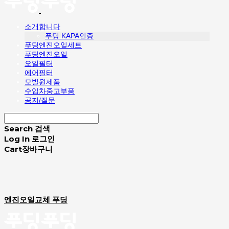
소개합니다
푸딩 KAPA인증
푸딩엔진오일세트
푸딩엔진오일
오일필터
에어필터
모빌원제품
수입차중고부품
공지/질문
Search
검색
Log In
로그인
Cart
장바구니
엔진오일교체 푸딩