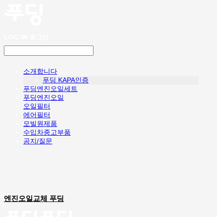
LOG IN
로그인
소개합니다
푸딩 KAPA인증
푸딩엔진오일세트
푸딩엔진오일
오일필터
에어필터
모빌원제품
수입차중고부품
공지/질문
엔진오일교체 푸딩