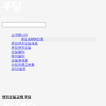
LOG IN
로그인
소개합니다
푸딩 KAPA인증
푸딩엔진오일세트
푸딩엔진오일
오일필터
에어필터
모빌원제품
수입차중고부품
공지/질문
엔진오일교체 푸딩