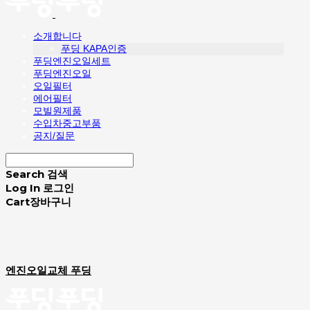
소개합니다
푸딩 KAPA인증
푸딩엔진오일세트
푸딩엔진오일
오일필터
에어필터
모빌원제품
수입차중고부품
공지/질문
Search
검색
Log In
로그인
Cart
장바구니
엔진오일교체 푸딩