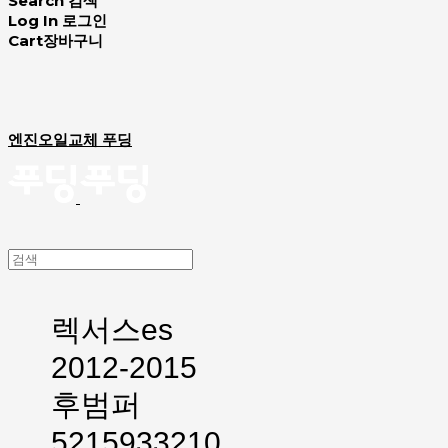
Search
검색
Log In
로그인
Cart
장바구니
엔진오일교체 푸딩
렉서스es
2012-2015
후범퍼
5215933210