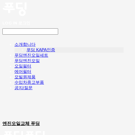
LOG IN
로그인
소개합니다
푸딩 KAPA인증
푸딩엔진오일세트
푸딩엔진오일
오일필터
에어필터
모빌원제품
수입차중고부품
공지/질문
엔진오일교체 푸딩