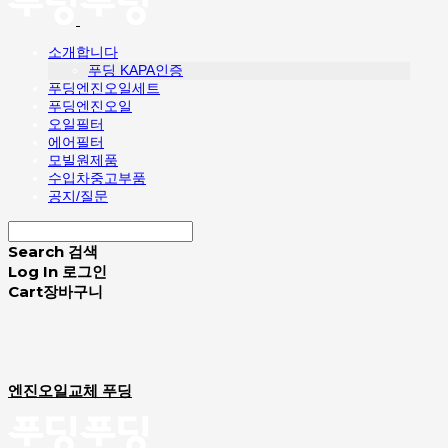
소개합니다
푸딩 KAPA인증
푸딩엔진오일세트
푸딩엔진오일
오일필터
에어필터
모빌원제품
수입차중고부품
공지/질문
Search
검색
Log In
로그인
Cart
장바구니
엔진오일교체 푸딩