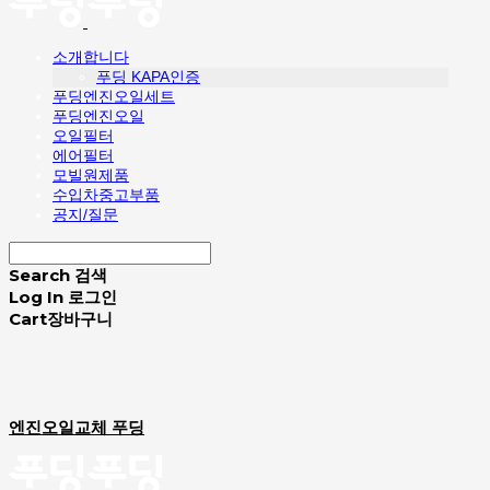
소개합니다
푸딩 KAPA인증
푸딩엔진오일세트
푸딩엔진오일
오일필터
에어필터
모빌원제품
수입차중고부품
공지/질문
Search
검색
Log In
로그인
Cart
장바구니
엔진오일교체 푸딩