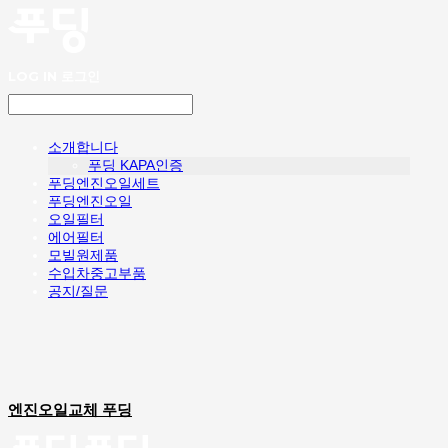
LOG IN
로그인
소개합니다
푸딩 KAPA인증
푸딩엔진오일세트
푸딩엔진오일
오일필터
에어필터
모빌원제품
수입차중고부품
공지/질문
엔진오일교체 푸딩