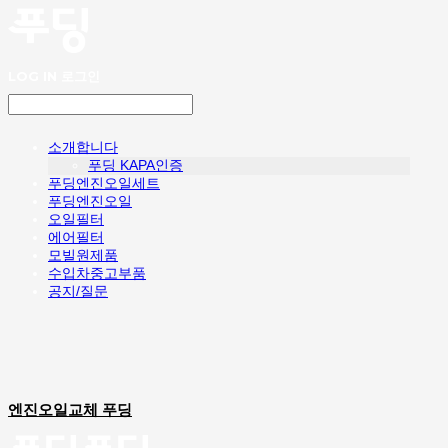
LOG IN
로그인
소개합니다
푸딩 KAPA인증
푸딩엔진오일세트
푸딩엔진오일
오일필터
에어필터
모빌원제품
수입차중고부품
공지/질문
엔진오일교체 푸딩