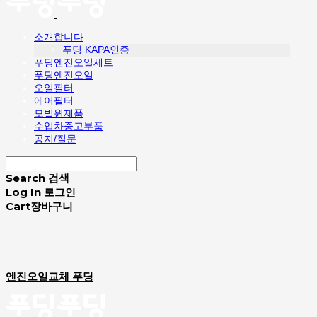
소개합니다
푸딩 KAPA인증
푸딩엔진오일세트
푸딩엔진오일
오일필터
에어필터
모빌원제품
수입차중고부품
공지/질문
Search
검색
Log In
로그인
Cart
장바구니
엔진오일교체 푸딩