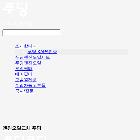
LOG IN
로그인
소개합니다
푸딩 KAPA인증
푸딩엔진오일세트
푸딩엔진오일
오일필터
에어필터
모빌원제품
수입차중고부품
공지/질문
엔진오일교체 푸딩