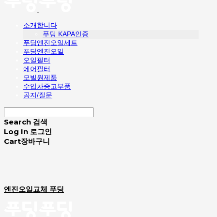
소개합니다
푸딩 KAPA인증
푸딩엔진오일세트
푸딩엔진오일
오일필터
에어필터
모빌원제품
수입차중고부품
공지/질문
Search
검색
Log In
로그인
Cart
장바구니
엔진오일교체 푸딩