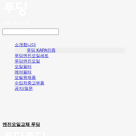
LOG IN
로그인
소개합니다
푸딩 KAPA인증
푸딩엔진오일세트
푸딩엔진오일
오일필터
에어필터
모빌원제품
수입차중고부품
공지/질문
엔진오일교체 푸딩