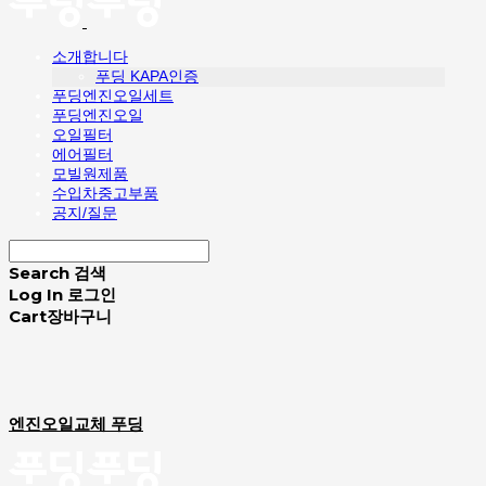
소개합니다
푸딩 KAPA인증
푸딩엔진오일세트
푸딩엔진오일
오일필터
에어필터
모빌원제품
수입차중고부품
공지/질문
Search
검색
Log In
로그인
Cart
장바구니
엔진오일교체 푸딩