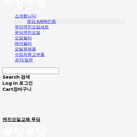
소개합니다
푸딩 KAPA인증
푸딩엔진오일세트
푸딩엔진오일
오일필터
에어필터
모빌원제품
수입차중고부품
공지/질문
Search
검색
Log In
로그인
Cart
장바구니
엔진오일교체 푸딩