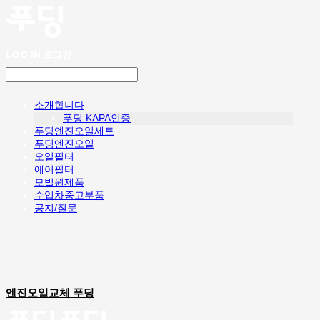
LOG IN
로그인
소개합니다
푸딩 KAPA인증
푸딩엔진오일세트
푸딩엔진오일
오일필터
에어필터
모빌원제품
수입차중고부품
공지/질문
엔진오일교체 푸딩