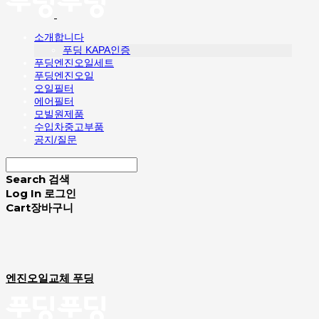
소개합니다
푸딩 KAPA인증
푸딩엔진오일세트
푸딩엔진오일
오일필터
에어필터
모빌원제품
수입차중고부품
공지/질문
Search
검색
Log In
로그인
Cart
장바구니
엔진오일교체 푸딩