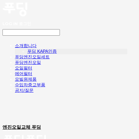
LOG IN
로그인
소개합니다
푸딩 KAPA인증
푸딩엔진오일세트
푸딩엔진오일
오일필터
에어필터
모빌원제품
수입차중고부품
공지/질문
엔진오일교체 푸딩