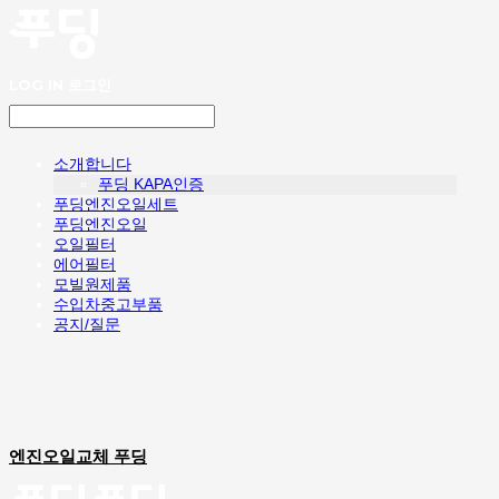
LOG IN
로그인
소개합니다
푸딩 KAPA인증
푸딩엔진오일세트
푸딩엔진오일
오일필터
에어필터
모빌원제품
수입차중고부품
공지/질문
엔진오일교체 푸딩