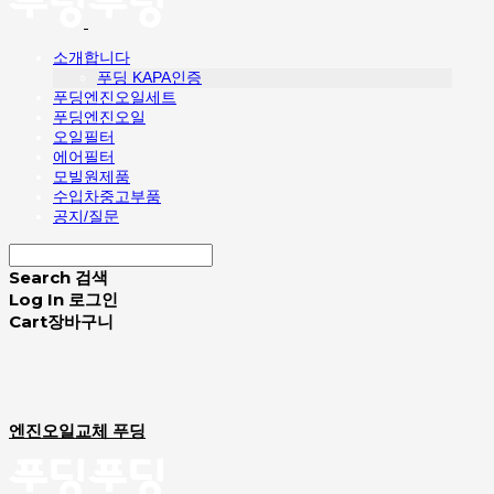
소개합니다
푸딩 KAPA인증
푸딩엔진오일세트
푸딩엔진오일
오일필터
에어필터
모빌원제품
수입차중고부품
공지/질문
Search
검색
Log In
로그인
Cart
장바구니
엔진오일교체 푸딩