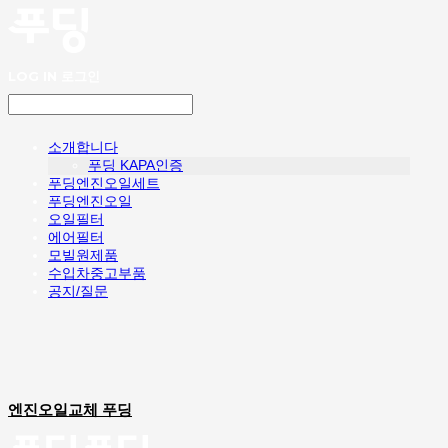
LOG IN
로그인
소개합니다
푸딩 KAPA인증
푸딩엔진오일세트
푸딩엔진오일
오일필터
에어필터
모빌원제품
수입차중고부품
공지/질문
엔진오일교체 푸딩