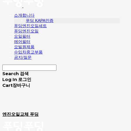
소개합니다
푸딩 KAPA인증
푸딩엔진오일세트
푸딩엔진오일
오일필터
에어필터
모빌원제품
수입차중고부품
공지/질문
Search
검색
Log In
로그인
Cart
장바구니
엔진오일교체 푸딩