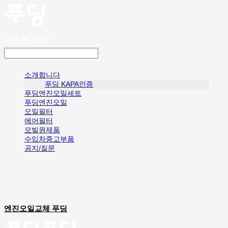
LOG IN
로그인
소개합니다
푸딩 KAPA인증
푸딩엔진오일세트
푸딩엔진오일
오일필터
에어필터
모빌원제품
수입차중고부품
공지/질문
엔진오일교체 푸딩