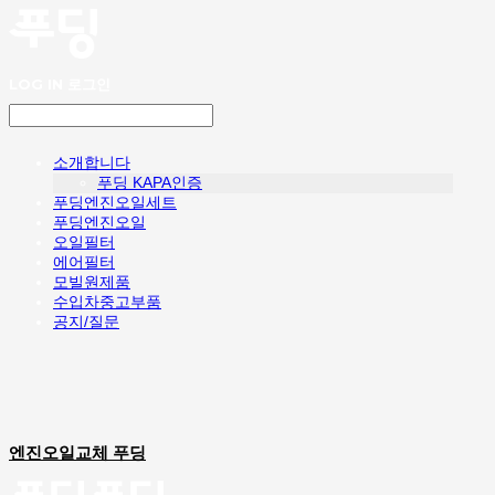
LOG IN
로그인
소개합니다
푸딩 KAPA인증
푸딩엔진오일세트
푸딩엔진오일
오일필터
에어필터
모빌원제품
수입차중고부품
공지/질문
엔진오일교체 푸딩