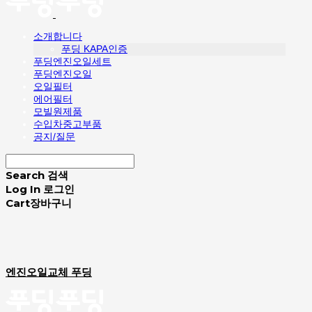
소개합니다
푸딩 KAPA인증
푸딩엔진오일세트
푸딩엔진오일
오일필터
에어필터
모빌원제품
수입차중고부품
공지/질문
Search
검색
Log In
로그인
Cart
장바구니
엔진오일교체 푸딩