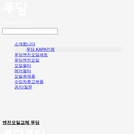
LOG IN
로그인
소개합니다
푸딩 KAPA인증
푸딩엔진오일세트
푸딩엔진오일
오일필터
에어필터
모빌원제품
수입차중고부품
공지/질문
엔진오일교체 푸딩