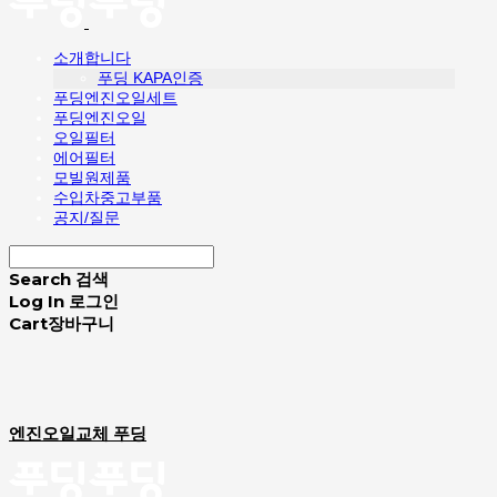
소개합니다
푸딩 KAPA인증
푸딩엔진오일세트
푸딩엔진오일
오일필터
에어필터
모빌원제품
수입차중고부품
공지/질문
Search
검색
Log In
로그인
Cart
장바구니
엔진오일교체 푸딩