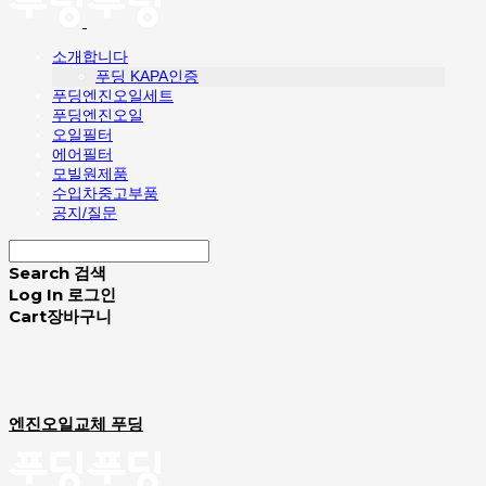
소개합니다
푸딩 KAPA인증
푸딩엔진오일세트
푸딩엔진오일
오일필터
에어필터
모빌원제품
수입차중고부품
공지/질문
Search
검색
Log In
로그인
Cart
장바구니
엔진오일교체 푸딩