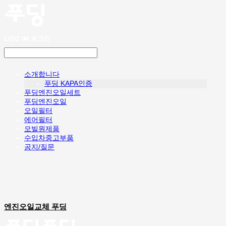
LOG IN
로그인
소개합니다
푸딩 KAPA인증
푸딩엔진오일세트
푸딩엔진오일
오일필터
에어필터
모빌원제품
수입차중고부품
공지/질문
엔진오일교체 푸딩