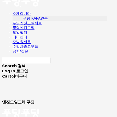
소개합니다
푸딩 KAPA인증
푸딩엔진오일세트
푸딩엔진오일
오일필터
에어필터
모빌원제품
수입차중고부품
공지/질문
Search
검색
Log In
로그인
Cart
장바구니
엔진오일교체 푸딩