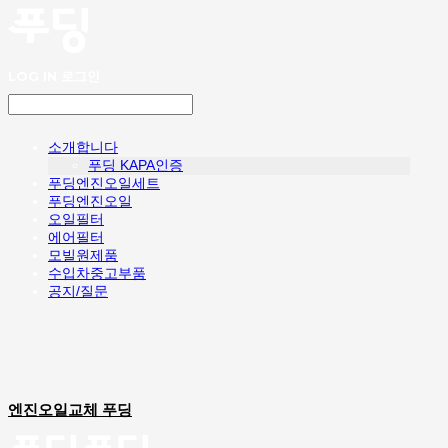
LOG IN
로그인
소개합니다
푸딩 KAPA인증
푸딩엔진오일세트
푸딩엔진오일
오일필터
에어필터
모빌원제품
수입차중고부품
공지/질문
엔진오일교체 푸딩