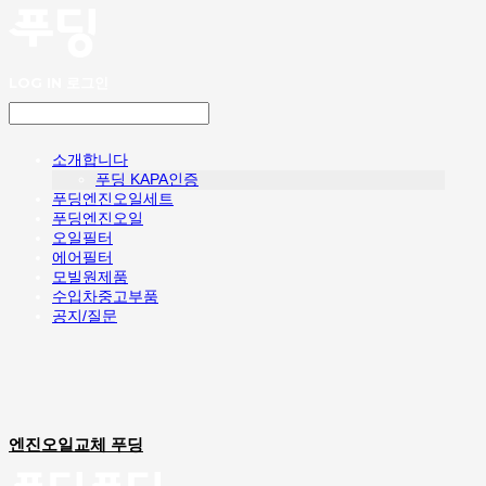
LOG IN
로그인
소개합니다
푸딩 KAPA인증
푸딩엔진오일세트
푸딩엔진오일
오일필터
에어필터
모빌원제품
수입차중고부품
공지/질문
엔진오일교체 푸딩