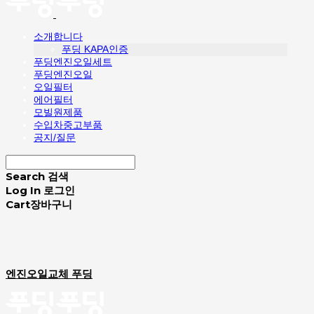
소개합니다
푸딩 KAPA인증
푸딩엔진오일세트
푸딩엔진오일
오일필터
에어필터
모빌원제품
수입차중고부품
공지/질문
Search
검색
Log In
로그인
Cart
장바구니
엔진오일교체 푸딩