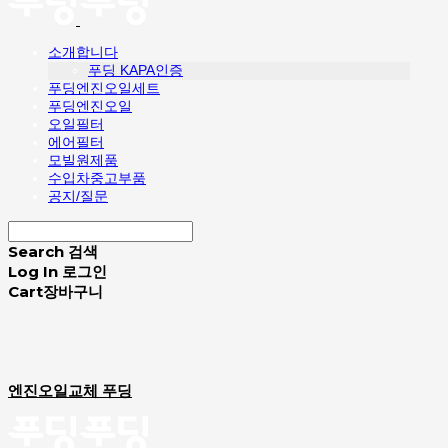
소개합니다
푸딩 KAPA인증
푸딩엔진오일세트
푸딩엔진오일
오일필터
에어필터
모빌원제품
수입차중고부품
공지/질문
Search
검색
Log In
로그인
Cart
장바구니
엔진오일교체 푸딩