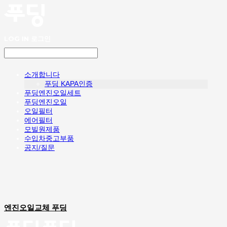
LOG IN
로그인
소개합니다
푸딩 KAPA인증
푸딩엔진오일세트
푸딩엔진오일
오일필터
에어필터
모빌원제품
수입차중고부품
공지/질문
엔진오일교체 푸딩