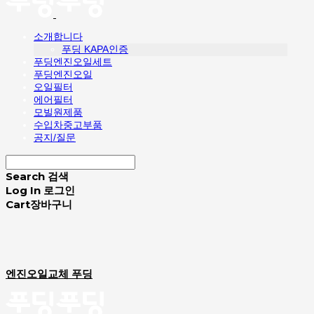
소개합니다
푸딩 KAPA인증
푸딩엔진오일세트
푸딩엔진오일
오일필터
에어필터
모빌원제품
수입차중고부품
공지/질문
Search
검색
Log In
로그인
Cart
장바구니
엔진오일교체 푸딩