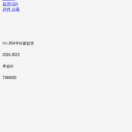
질문(10)
관련 상품
미니f54쿠퍼클럽맨
2016-2023
후범퍼
7348920