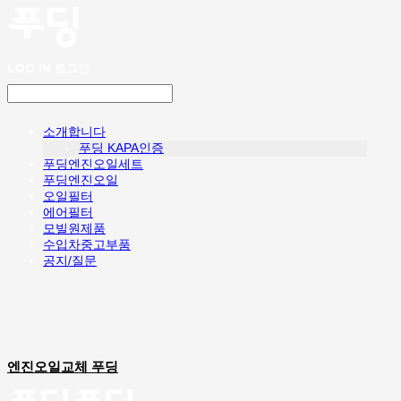
LOG IN
로그인
소개합니다
푸딩 KAPA인증
푸딩엔진오일세트
푸딩엔진오일
오일필터
에어필터
모빌원제품
수입차중고부품
공지/질문
엔진오일교체 푸딩