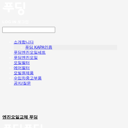
LOG IN
로그인
소개합니다
푸딩 KAPA인증
푸딩엔진오일세트
푸딩엔진오일
오일필터
에어필터
모빌원제품
수입차중고부품
공지/질문
엔진오일교체 푸딩