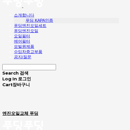
소개합니다
푸딩 KAPA인증
푸딩엔진오일세트
푸딩엔진오일
오일필터
에어필터
모빌원제품
수입차중고부품
공지/질문
Search
검색
Log In
로그인
Cart
장바구니
엔진오일교체 푸딩