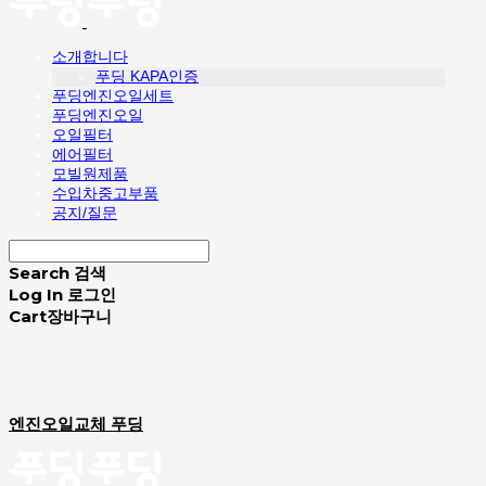
소개합니다
푸딩 KAPA인증
푸딩엔진오일세트
푸딩엔진오일
오일필터
에어필터
모빌원제품
수입차중고부품
공지/질문
Search
검색
Log In
로그인
Cart
장바구니
엔진오일교체 푸딩