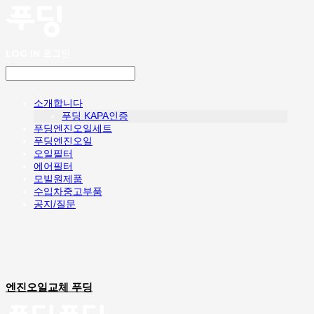
LOG IN
로그인
소개합니다
푸딩 KAPA인증
푸딩엔진오일세트
푸딩엔진오일
오일필터
에어필터
모빌원제품
수입차중고부품
공지/질문
엔진오일교체 푸딩