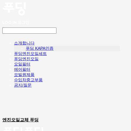
LOG IN
로그인
소개합니다
푸딩 KAPA인증
푸딩엔진오일세트
푸딩엔진오일
오일필터
에어필터
모빌원제품
수입차중고부품
공지/질문
엔진오일교체 푸딩