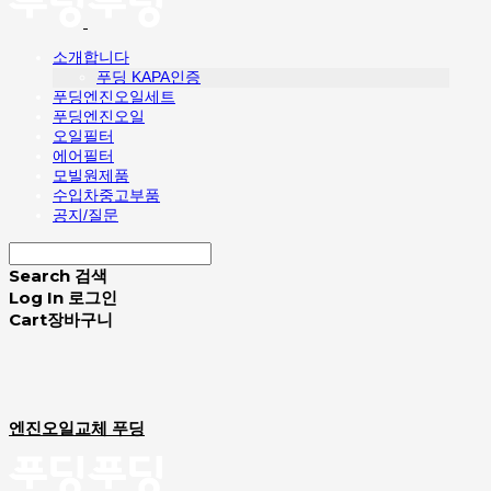
소개합니다
푸딩 KAPA인증
푸딩엔진오일세트
푸딩엔진오일
오일필터
에어필터
모빌원제품
수입차중고부품
공지/질문
Search
검색
Log In
로그인
Cart
장바구니
엔진오일교체 푸딩