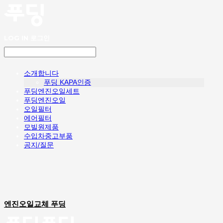
LOG IN
로그인
소개합니다
푸딩 KAPA인증
푸딩엔진오일세트
푸딩엔진오일
오일필터
에어필터
모빌원제품
수입차중고부품
공지/질문
엔진오일교체 푸딩