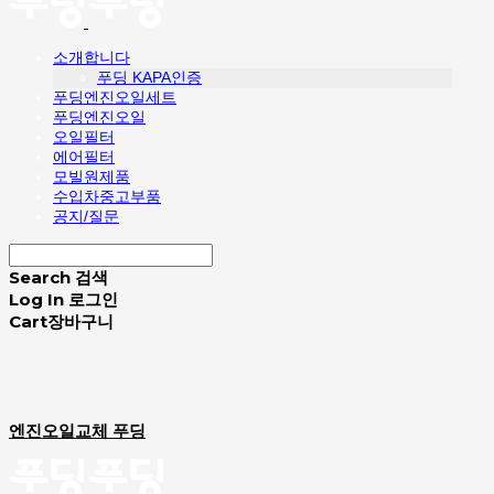
소개합니다
푸딩 KAPA인증
푸딩엔진오일세트
푸딩엔진오일
오일필터
에어필터
모빌원제품
수입차중고부품
공지/질문
Search
검색
Log In
로그인
Cart
장바구니
엔진오일교체 푸딩