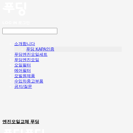
LOG IN
로그인
소개합니다
푸딩 KAPA인증
푸딩엔진오일세트
푸딩엔진오일
오일필터
에어필터
모빌원제품
수입차중고부품
공지/질문
엔진오일교체 푸딩