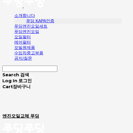
소개합니다
푸딩 KAPA인증
푸딩엔진오일세트
푸딩엔진오일
오일필터
에어필터
모빌원제품
수입차중고부품
공지/질문
Search
검색
Log In
로그인
Cart
장바구니
엔진오일교체 푸딩