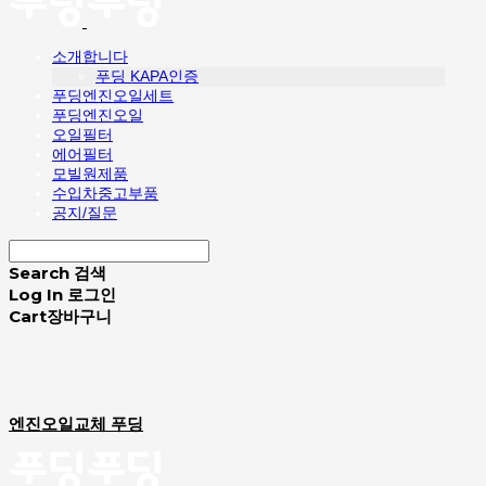
소개합니다
푸딩 KAPA인증
푸딩엔진오일세트
푸딩엔진오일
오일필터
에어필터
모빌원제품
수입차중고부품
공지/질문
Search
검색
Log In
로그인
Cart
장바구니
엔진오일교체 푸딩