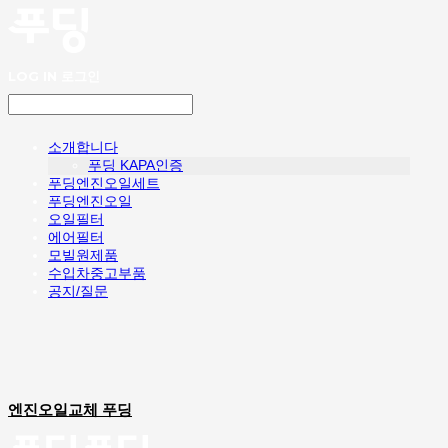
LOG IN
로그인
소개합니다
푸딩 KAPA인증
푸딩엔진오일세트
푸딩엔진오일
오일필터
에어필터
모빌원제품
수입차중고부품
공지/질문
엔진오일교체 푸딩