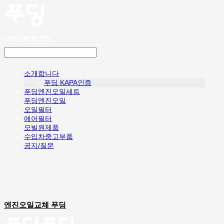
LOG IN
로그인
소개합니다
푸딩 KAPA인증
푸딩엔진오일세트
푸딩엔진오일
오일필터
에어필터
모빌원제품
수입차중고부품
공지/질문
엔진오일교체 푸딩