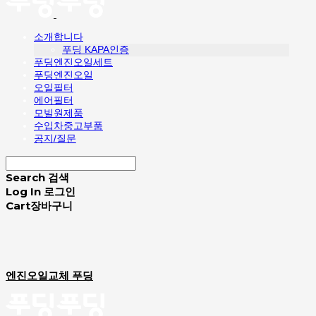
소개합니다
푸딩 KAPA인증
푸딩엔진오일세트
푸딩엔진오일
오일필터
에어필터
모빌원제품
수입차중고부품
공지/질문
Search
검색
Log In
로그인
Cart
장바구니
엔진오일교체 푸딩